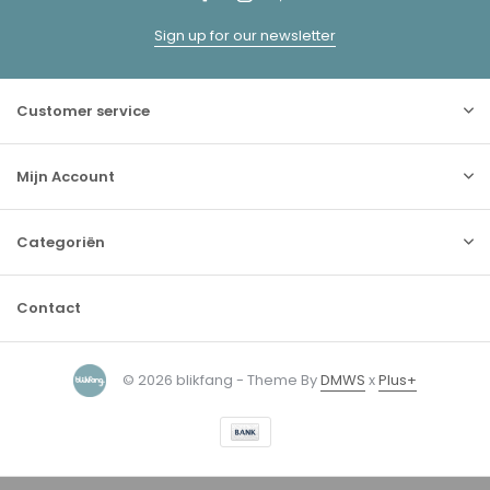
Sign up for our newsletter
Customer service
Mijn Account
Categoriën
Contact
© 2026 blikfang - Theme By
DMWS
x
Plus+