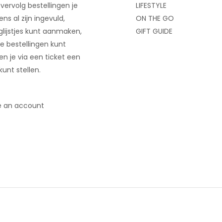
 vervolg bestellingen je
LIFESTYLE
ns al zijn ingevuld,
ON THE GO
glijstjes kunt aanmaken,
GIFT GUIDE
e bestellingen kunt
 en je via een ticket een
kunt stellen.
e an account