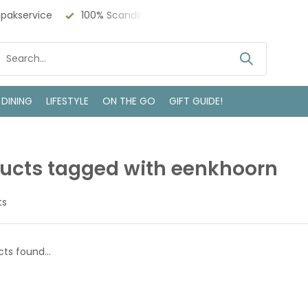
npakservice
100% Scandinavisch Design
Bezoek onze w
 DINING
LIFESTYLE
ON THE GO
GIFT GUIDE!
ucts tagged with eenkhoorn
ts
ts found...