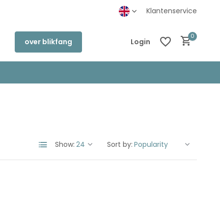
inkel in Deventer
Klantenservice
0
over blikfang
Login
Create an account
Create an account
Show:
Sort by: