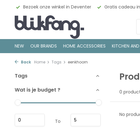
esign
Bezoek onze winkel in Deventer
Gratis cadeau i
NEW
OUR BRANDS
HOME ACCESSORIES
KITCHEN AND
Back
Home
Tags
eenkhoorn
Prod
Tags
Wat is je budget ?
0 produc
No produc
To