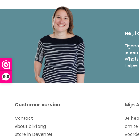
Hej, i
Eigena
je een
WhatsA
helpen
9,8
Customer service
Mijn 
Contact
Je he
About blikfang
om te 
Store in Deventer
voorde