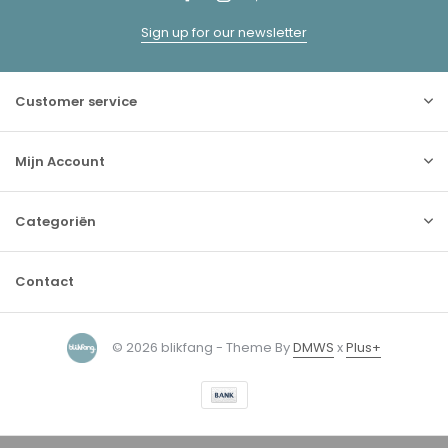
Sign up for our newsletter
Customer service
Mijn Account
Categoriën
Contact
© 2026 blikfang - Theme By
DMWS
x
Plus+