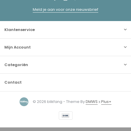
Meld je aan voor onze nieuwsbrief
Klantenservice
Mijn Account
Categoriën
Contact
© 2026 blikfang - Theme By
DMWS
x
Plus+