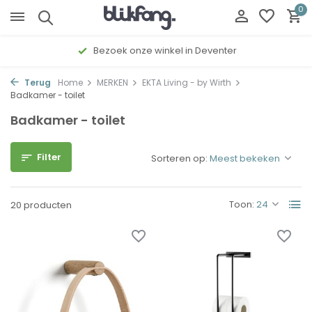
0
er
Gratis cadeau inpakservice
Terug
Home
MERKEN
EKTA Living - by Wirth
Badkamer - toilet
Badkamer - toilet
Filter
Sorteren op:
Toon:
20 producten