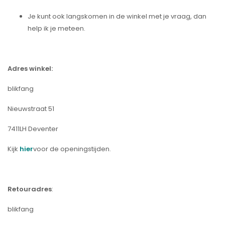
Je kunt ook langskomen in de winkel met je vraag, dan
help ik je meteen.
Adres winkel:
blikfang
Nieuwstraat 51
7411LH Deventer
Kijk
hier
voor de openingstijden.
Retouradres
:
blikfang