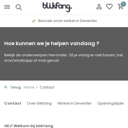
0
Bezoek onze winkel in Deventer
Hoe kunnen we je helpen vandaag ?
Bekijk de onderwerpen hieronder. Zit je vraag er niet tussen, bel,
sms/whatsapp of mail gerust.
Terug
Home
Contact
Contact
Over blikfang
Winkel in Deventer
Openingstijden
HEJ! Welkom bij blikfang.