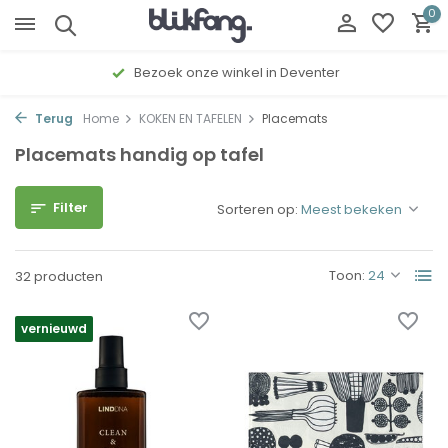
0
Gratis cadeau inpakservice
Terug
Home
KOKEN EN TAFELEN
Placemats
Placemats handig op tafel
Filter
Sorteren op:
Toon:
32 producten
vernieuwd