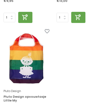
€9,95
€13,00
Pluto Design
Pluto Design opvouwtasje
Little My