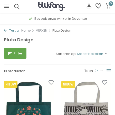
0
Gratis cadeau inpakservice
Terug
Home
MERKEN
Pluto Design
Pluto Design
Filter
Sorteren op:
Toon:
19 producten
NIEUW
NIEUW