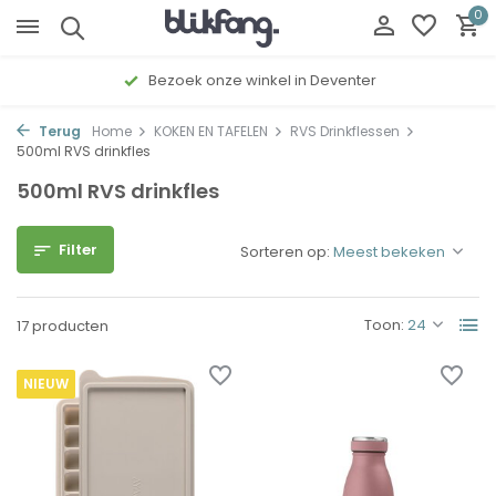
0
Bezoek onze winkel in Deventer
Terug
Home
KOKEN EN TAFELEN
RVS Drinkflessen
500ml RVS drinkfles
500ml RVS drinkfles
Filter
Sorteren op:
Toon:
17 producten
NIEUW