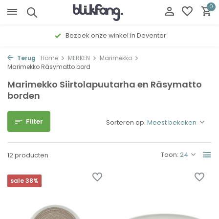
0
Bezoek onze winkel in Deventer
Terug
Home
MERKEN
Marimekko
Marimekko Räsymatto bord
Marimekko Siirtolapuutarha en Räsymatto
borden
Filter
Sorteren op:
Toon:
12 producten
sale 38%