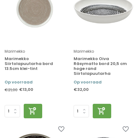
Marimekko
Marimekko
Marimekko
Marimekko Oiva
Siirtolapuutarha bord
Räsymatto bord 20,5 cm
13.5cm klei-tint
hoge rand
Siirtolapuutarha
Op voorraad
Op voorraad
€13,00
€32,00
€21,00