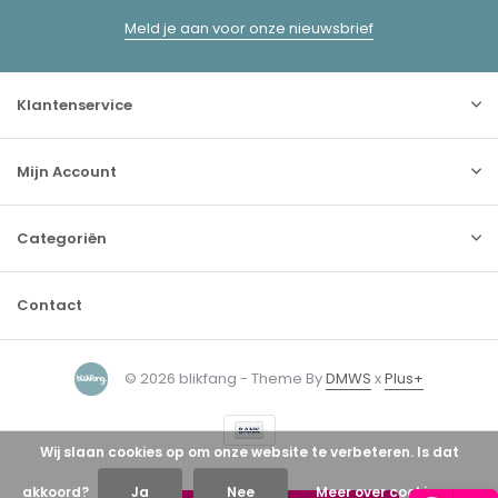
Meld je aan voor onze nieuwsbrief
Klantenservice
Mijn Account
Categoriën
Contact
© 2026 blikfang - Theme By
DMWS
x
Plus+
Wij slaan cookies op om onze website te verbeteren. Is dat
akkoord?
Ja
Nee
Meer over cookies »