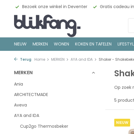
esign
Bezoek onze winkel in Deventer
Gratis cadeau i
NIEUW
MERKEN
WONEN
KOKEN EN TAFELEN
LIFESTY
Terug
Home
MERKEN
AYA and IDA
Shaker - Shakebek
Shak
MERKEN
Ania
Op zoek 
ARCHITECTMADE
5 produc
Aveva
AYA and IDA
NIEUW
Cup2go Thermosbeker