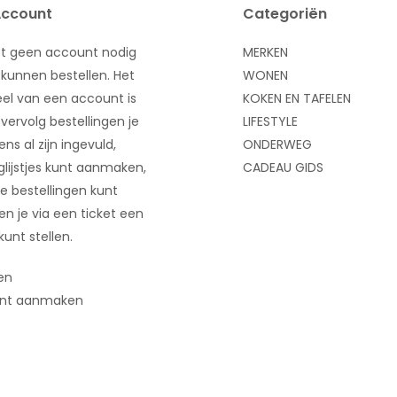
Account
Categoriën
bt geen account nodig
MERKEN
kunnen bestellen. Het
WONEN
el van een account is
KOKEN EN TAFELEN
 vervolg bestellingen je
LIFESTYLE
ns al zijn ingevuld,
ONDERWEG
glijstjes kunt aanmaken,
CADEAU GIDS
e bestellingen kunt
 en je via een ticket een
kunt stellen.
en
nt aanmaken