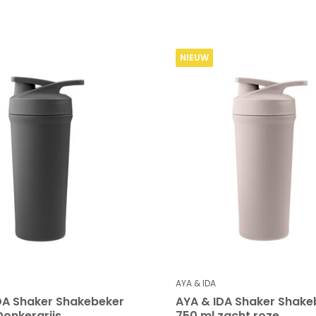
NIEUW
AYA & IDA
DA Shaker Shakebeker
AYA & IDA Shaker Shake
Donkergrijs
750 ml zacht roze