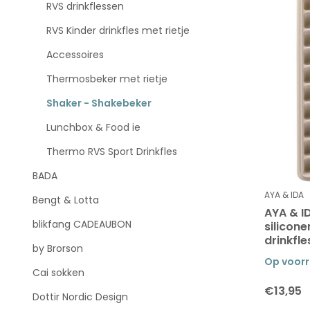
RVS drinkflessen
RVS Kinder drinkfles met rietje
Accessoires
Thermosbeker met rietje
Shaker - Shakebeker
Lunchbox & Food ie
Thermo RVS Sport Drinkfles
BADA
AYA & IDA
Bengt & Lotta
AYA & I
blikfang CADEAUBON
silicon
drinkfle
by Brorson
Op voor
Cai sokken
€13,95
Dottir Nordic Design