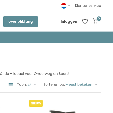
inkel in Deventer
Klantenservice
0
over blikfang
Inloggen
Account aanmaken
Account aanmaken
 Ida – Ideaal voor Onderweg en Sport!
Toon:
Sorteren op:
NIEUW