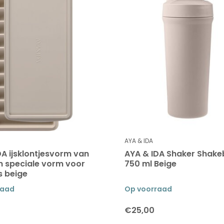
AYA & IDA
DA ijsklontjesvorm van
AYA & IDA Shaker Shake
en speciale vorm voor
750 ml Beige
s beige
raad
Op voorraad
€25,00