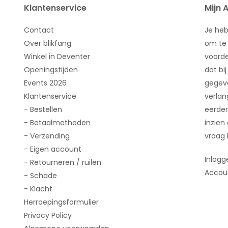
Tot
Klantenservice
Mijn 
Contact
Je he
Merken
Over blikfang
om te 
Winkel in Deventer
voorde
Openingstijden
dat bij
Events 2026
gegeve
Alle merken
Klantenservice
verlan
AYA & IDA
- Bestellen
eerder
- Betaalmethoden
inzien
- Verzending
vraag 
- Eigen account
Inlogg
- Retourneren / ruilen
Accou
- Schade
- Klacht
Herroepingsformulier
Privacy Policy