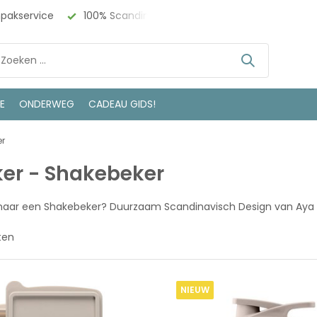
npakservice
100% Scandinavisch Design
Bezoek onze w
LE
ONDERWEG
CADEAU GIDS!
er
er - Shakebeker
naar een Shakebeker? Duurzaam Scandinavisch Design van Aya &
ten
NIEUW