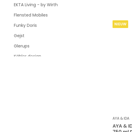
EKTA Living - by Wirth
Flensted Mobiles
NIEUW
Funky Doris
Gejst
Glerups
Kähler design
Kay Bojesen Denmark
Klippan
KunstIndustrien
Lapuan Kankurit
Lars Rank Keramik
LIND DNA
AYA & IDA
AYA & I
LINDFORM
750 ml 