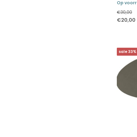
Op voor
€30,00
Alle merken
€20,00
LIND DNA
sale 33%