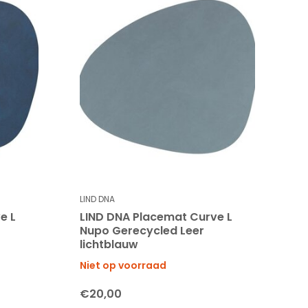
LIND DNA
e L
LIND DNA Placemat Curve L
Nupo Gerecycled Leer
lichtblauw
Niet op voorraad
€20,00