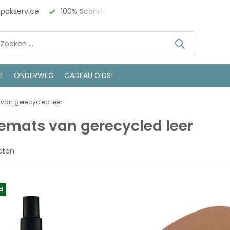
 Design
Bezoek onze winkel in Deventer
LE
ONDERWEG
CADEAU GIDS!
van gerecycled leer
emats van gerecycled leer
cten
d