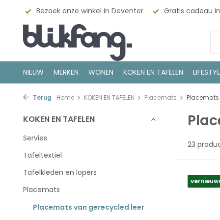
enter
Gratis cadeau inpakservice
100% Scandinavisch
NIEUW
MERKEN
WONEN
KOKEN EN TAFELEN
LIFESTY
Terug
Home
KOKEN EN TAFELEN
Placemats
Placemats 
Plac
KOKEN EN TAFELEN
Servies
23 produ
Tafeltextiel
Tafelkleden en lopers
vernieuw
Placemats
Placemats van gerecycled leer