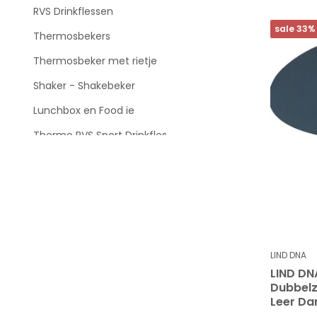
RVS Drinkflessen
sale 33%
Thermosbekers
Thermosbeker met rietje
Shaker - Shakebeker
Lunchbox en Food ie
Thermo RVS Sport Drinkfles
Wat is je budget ?
Tot
LIND DNA
LIND DN
Merken
Dubbelz
Leer Dar