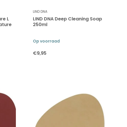
LIND DNA
re L
LIND DNA Deep Cleaning Soap
ature
250ml
Op voorraad
€9,95