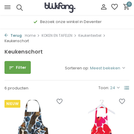
0
Bezoek onze winkel in Deventer
Terug
Home
KOKEN EN TAFELEN
Keukentextiel
Keukenschort
Keukenschort
Filter
Sorteren op:
Toon:
6 producten
NIEUW