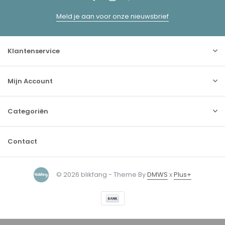
Meld je aan voor onze nieuwsbrief
Klantenservice
Mijn Account
Categoriën
Contact
© 2026 blikfang - Theme By
DMWS
x
Plus+