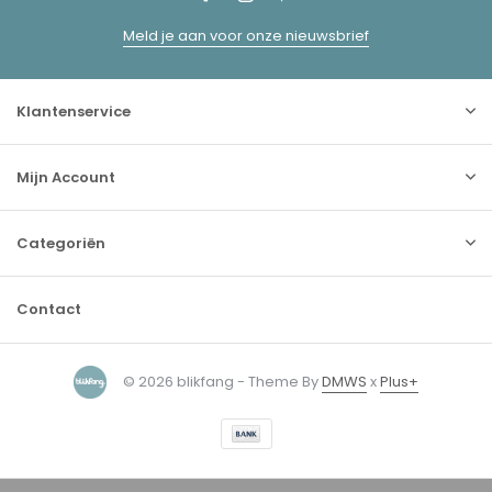
Meld je aan voor onze nieuwsbrief
Klantenservice
Mijn Account
Categoriën
Contact
© 2026 blikfang - Theme By
DMWS
x
Plus+