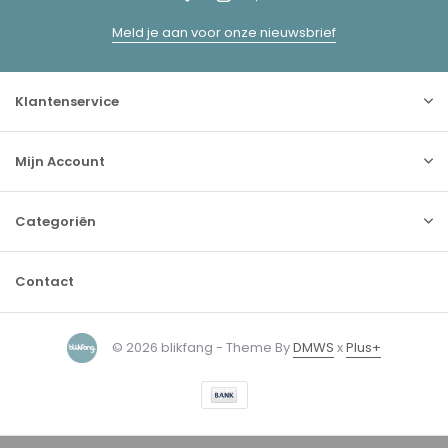
Meld je aan voor onze nieuwsbrief
Klantenservice
Mijn Account
Categoriën
Contact
© 2026 blikfang - Theme By
DMWS
x
Plus+