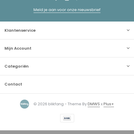
Meld je aan voor onze nieuwsbrief
Klantenservice
Mijn Account
Categoriën
Contact
© 2026 blikfang - Theme By
DMWS
x
Plus+