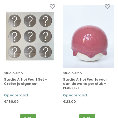
Studio Arhoj
Studio Arhoj
Studio Arhoj Pearl Set -
Studio Arhoj Pearls voor
Creëer je eigen set
aan de wand per stuk -
PEARL 121
Op voorraad
Op voorraad
€180,00
€23,00