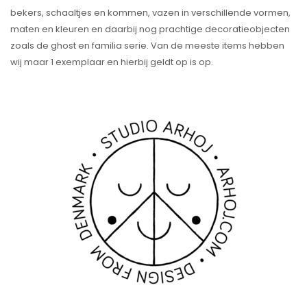
bekers, schaaltjes en kommen, vazen in verschillende vormen,
maten en kleuren en daarbij nog prachtige decoratieobjecten
zoals de ghost en familia serie. Van de meeste items hebben
wij maar 1 exemplaar en hierbij geldt op is op.