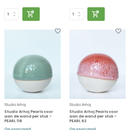
Studio Arhoj
Studio Arhoj
Studio Arhoj Pearls voor
Studio Arhoj Pearls voor
aan de wand per stuk -
aan de wand per stuk -
PEARL 118
PEARL 62
Op voorraad
Op voorraad