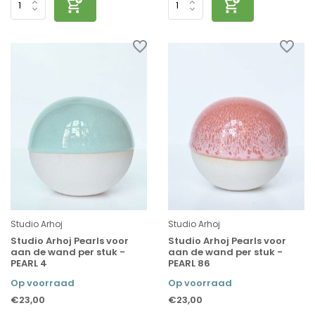
Studio Arhoj
Studio Arhoj
Studio Arhoj Pearls voor
Studio Arhoj Pearls voor
aan de wand per stuk -
aan de wand per stuk -
PEARL 4
PEARL 86
Op voorraad
Op voorraad
€23,00
€23,00