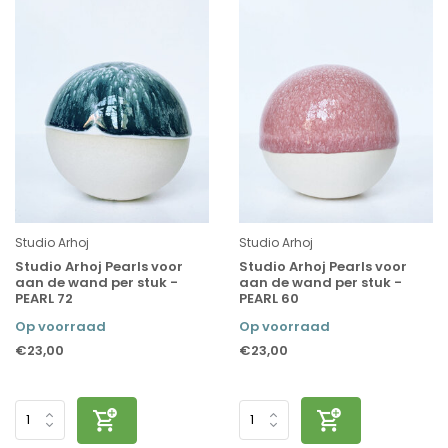
Studio Arhoj
Studio Arhoj
Studio Arhoj Pearls voor
Studio Arhoj Pearls voor
aan de wand per stuk -
aan de wand per stuk -
PEARL 72
PEARL 60
Op voorraad
Op voorraad
€23,00
€23,00