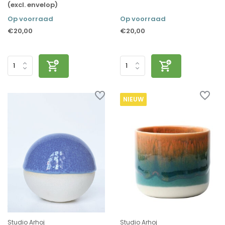
(excl. envelop)
Op voorraad
Op voorraad
€20,00
€20,00
NIEUW
Studio Arhoj
Studio Arhoj