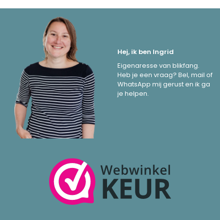
Hej, ik ben Ingrid
Eigenaresse van blikfang.
Heb je een vraag? Bel, mail of
WhatsApp mij gerust en ik ga
je helpen.