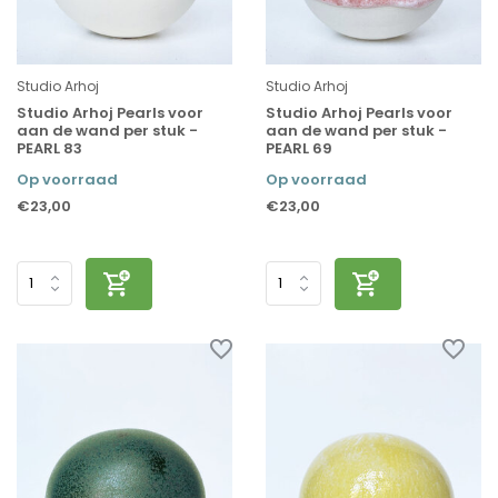
Studio Arhoj
Studio Arhoj
Studio Arhoj Pearls voor
Studio Arhoj Pearls voor
aan de wand per stuk -
aan de wand per stuk -
PEARL 83
PEARL 69
Op voorraad
Op voorraad
€23,00
€23,00