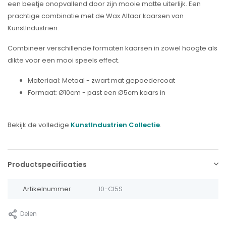
een beetje onopvallend door zijn mooie matte uiterlijk. Een
prachtige combinatie met de Wax Altaar kaarsen van
KunstIndustrien.
Combineer verschillende formaten kaarsen in zowel hoogte als
dikte voor een mooi speels effect.
Materiaal: Metaal - zwart mat gepoedercoat
Formaat: Ø10cm - past een Ø5cm kaars in
Bekijk de volledige
KunstIndustrien Collectie
.
Productspecificaties
Artikelnummer
10-CI5S
Delen