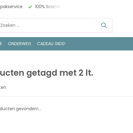
npakservice
100% Scandinavisch Design
Bezoek onze w
LE
ONDERWEG
CADEAU GIDS!
ucten getagd met 2 lt.
ten
ducten gevonden!...