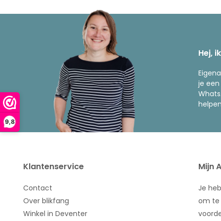
Hej, i
Eigena
je een
WhatsA
helpen
9,8
Klantenservice
Mijn 
Contact
Je he
Over blikfang
om te 
Winkel in Deventer
voorde