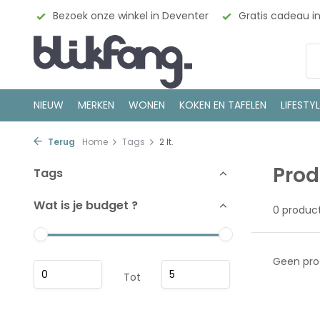
esign
Bezoek onze winkel in Deventer
Gratis cadeau i
NIEUW
MERKEN
WONEN
KOKEN EN TAFELEN
LIFESTY
Terug
Home
Tags
2 lt.
Prod
Tags
Wat is je budget ?
0 produc
Geen pro
Tot