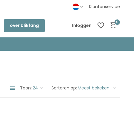
inkel in Deventer
Klantenservice
0
over blikfang
Inloggen
Account aanmaken
Account aanmaken
Toon:
Sorteren op: