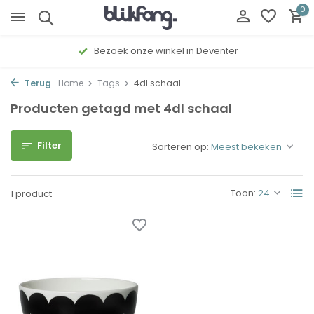
0
Bezoek onze winkel in Deventer
Terug
Home
Tags
4dl schaal
Producten getagd met 4dl schaal
Filter
Sorteren op:
Toon:
1 product