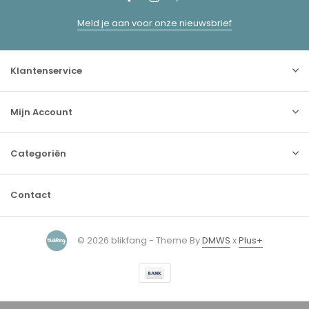
Meld je aan voor onze nieuwsbrief
Klantenservice
Mijn Account
Categoriën
Contact
© 2026 blikfang - Theme By
DMWS
x
Plus+