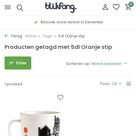
0
Bezoek onze winkel in Deventer
Terug
Home
Tags
5dl Oranje stip
Producten getagd met 5dl Oranje stip
Filter
Sorteren op:
Toon:
1 product