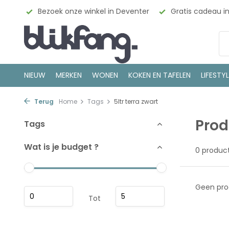
esign
Bezoek onze winkel in Deventer
Gratis cadeau i
NIEUW
MERKEN
WONEN
KOKEN EN TAFELEN
LIFESTY
Terug
Home
Tags
5ltr terra zwart
Prod
Tags
Wat is je budget ?
0 produc
Geen pro
Tot