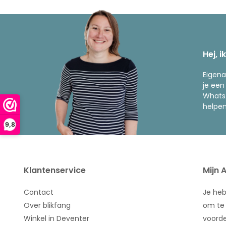
Hej, i
Eigena
je een
WhatsA
helpen
9,8
Klantenservice
Mijn 
Contact
Je he
Over blikfang
om te 
Winkel in Deventer
voorde