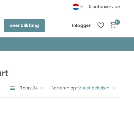
inkel in Deventer
Klantenservice
0
over blikfang
Inloggen
rt
Account aanmaken
Account aanmaken
Toon:
Sorteren op: