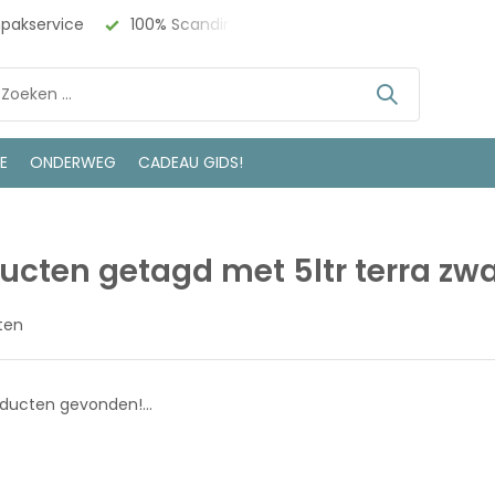
npakservice
100% Scandinavisch Design
Bezoek onze w
LE
ONDERWEG
CADEAU GIDS!
ucten getagd met 5ltr terra zwa
ten
ducten gevonden!...