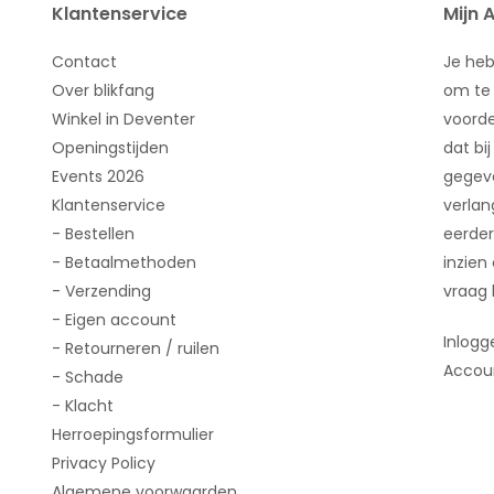
Klantenservice
Mijn 
Contact
Je he
Over blikfang
om te 
Winkel in Deventer
voorde
Openingstijden
dat bij
Events 2026
gegeve
Klantenservice
verlan
- Bestellen
eerder
- Betaalmethoden
inzien
- Verzending
vraag 
- Eigen account
Inlogg
- Retourneren / ruilen
Accou
- Schade
- Klacht
Herroepingsformulier
Privacy Policy
Algemene voorwaarden