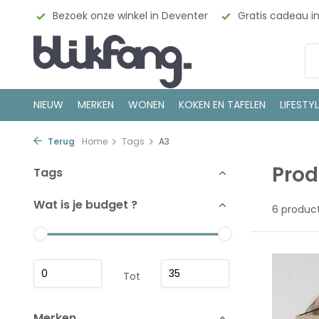
esign
Bezoek onze winkel in Deventer
Gratis cadeau i
NIEUW
MERKEN
WONEN
KOKEN EN TAFELEN
LIFESTY
Terug
Home
Tags
A3
Prod
Tags
Wat is je budget ?
6 produc
Tot
Merken