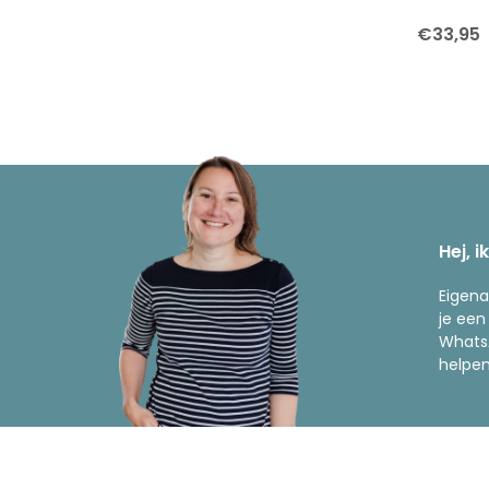
€33,95
Hej, i
Eigena
je een
WhatsA
helpen