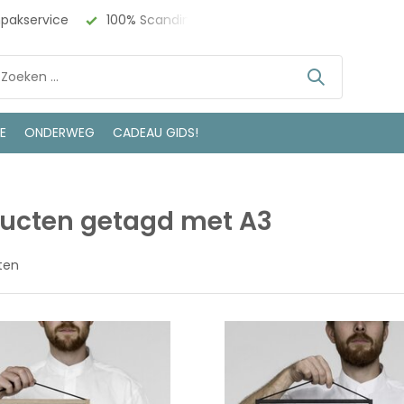
npakservice
100% Scandinavisch Design
Bezoek onze w
LE
ONDERWEG
CADEAU GIDS!
ucten getagd met A3
ten