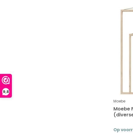
9,8
Moebe
Moebe F
(divers
Op voor