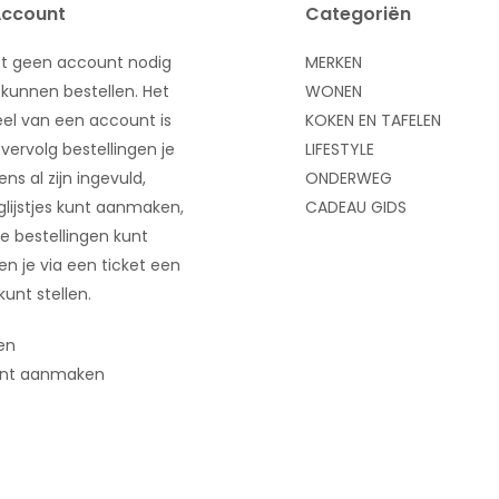
Account
Categoriën
bt geen account nodig
MERKEN
kunnen bestellen. Het
WONEN
el van een account is
KOKEN EN TAFELEN
 vervolg bestellingen je
LIFESTYLE
ns al zijn ingevuld,
ONDERWEG
glijstjes kunt aanmaken,
CADEAU GIDS
e bestellingen kunt
 en je via een ticket een
kunt stellen.
en
nt aanmaken