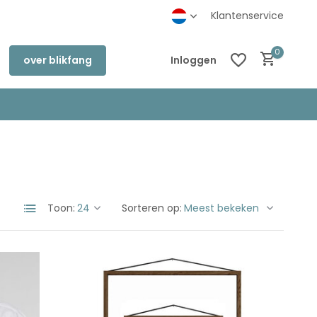
inkel in Deventer
Klantenservice
0
over blikfang
Inloggen
Account aanmaken
Account aanmaken
Toon:
Sorteren op: