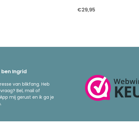
€29,95
k ben Ingrid
resse van blikfang. Heb
 vraag? Bel, mail of
pp mij gerust en ik ga je
.