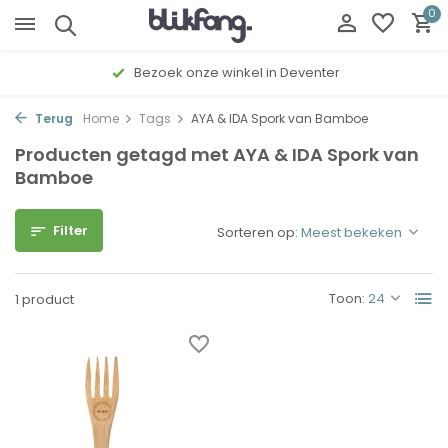
0
Bezoek onze winkel in Deventer
Terug
Home
Tags
AYA & IDA Spork van Bamboe
Producten getagd met AYA & IDA Spork van
Bamboe
Filter
Sorteren op:
Toon:
1 product