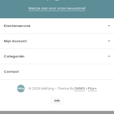
Meld je aan voor onze nieuwsbrief
Klantenservice
Mijn Account
Categoriën
Contact
© 2026 blikfang - Theme By
DMWS
x
Plus+