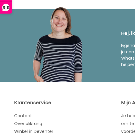
9,8
Hej, i
Eigena
je een
WhatsA
helpen
Klantenservice
Mijn 
Contact
Je he
Over blikfang
om te 
Winkel in Deventer
voorde