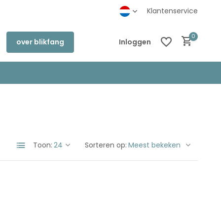
inkel in Deventer
Klantenservice
0
over blikfang
Inloggen
Account aanmaken
Account aanmaken
Toon:
Sorteren op: