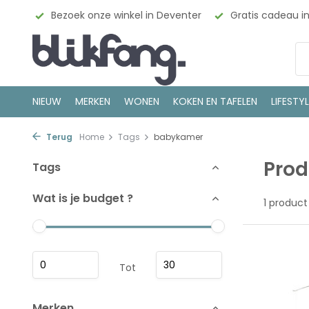
esign
Bezoek onze winkel in Deventer
Gratis cadeau i
NIEUW
MERKEN
WONEN
KOKEN EN TAFELEN
LIFESTY
Terug
Home
Tags
babykamer
Pro
Tags
Wat is je budget ?
1 product
Tot
Merken