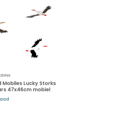
obiles
d Mobiles Lucky Storks
ars 47x46cm mobiel
raad