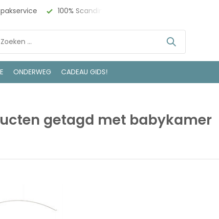
npakservice
100% Scandinavisch Design
Bezoek onze w
LE
ONDERWEG
CADEAU GIDS!
ducten getagd met babykamer