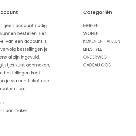
Account
Categoriën
bt geen account nodig
MERKEN
kunnen bestellen. Het
WONEN
el van een account is
KOKEN EN TAFELEN
 vervolg bestellingen je
LIFESTYLE
ns al zijn ingevuld,
ONDERWEG
glijstjes kunt aanmaken,
CADEAU GIDS
e bestellingen kunt
 en je via een ticket een
kunt stellen.
en
nt aanmaken