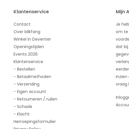
Klantenservice
Mijn 
Contact
Je he
Over blikfang
om te 
Winkel in Deventer
voorde
Openingstijden
dat bij
Events 2026
gegeve
Klantenservice
verlan
- Bestellen
eerder
- Betaalmethoden
inzien
- Verzending
vraag 
- Eigen account
Inlogg
- Retourneren / ruilen
Accou
- Schade
- Klacht
Herroepingsformulier