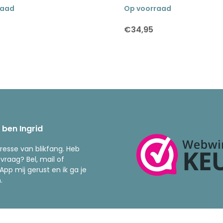
raad
Op voorraad
€34,95
k ben Ingrid
resse van blikfang. Heb
 vraag? Bel, mail of
pp mij gerust en ik ga je
.