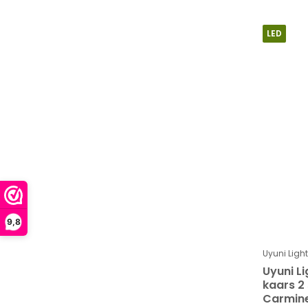
LED
9,8
Uyuni Ligh
Uyuni L
kaars 2 
Carmine