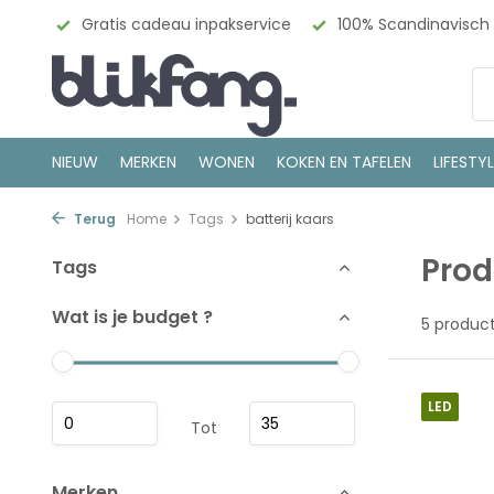
enter
Gratis cadeau inpakservice
100% Scandinavisch
NIEUW
MERKEN
WONEN
KOKEN EN TAFELEN
LIFESTY
Terug
Home
Tags
batterij kaars
Prod
Tags
Wat is je budget ?
5 produc
LED
Tot
Merken