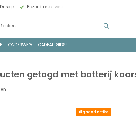
 Design
Bezoek onze winkel in Deventer
LE
ONDERWEG
CADEAU GIDS!
ucten getagd met batterij kaar
ten
uitgaand artikel