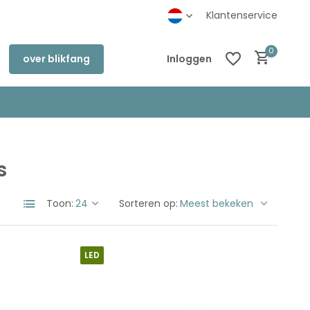
Klantenservice
0
over blikfang
Inloggen
s
Account aanmaken
Account aanmaken
Toon:
Sorteren op:
LED