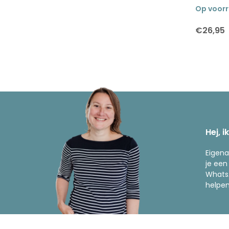
Op voor
€26,95
Hej, i
Eigena
je een
WhatsA
helpen