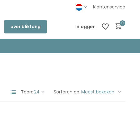
inkel in Deventer
Klantenservice
0
over blikfang
Inloggen
Account aanmaken
Account aanmaken
Toon:
Sorteren op: