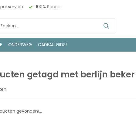
npakservice
100% Scandinavisch Design
Bezoek onze w
LE
ONDERWEG
CADEAU GIDS!
ucten getagd met berlijn beker
ten
ducten gevonden!...