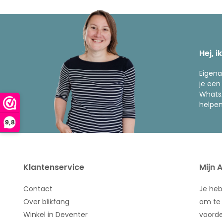
Hej, i
Eigena
je een
WhatsA
helpen
9,8
Klantenservice
Mijn 
Contact
Je he
Over blikfang
om te 
Winkel in Deventer
voorde