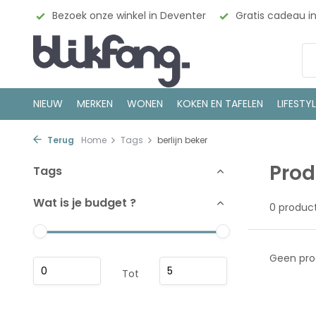
esign
Bezoek onze winkel in Deventer
Gratis cadeau i
NIEUW
MERKEN
WONEN
KOKEN EN TAFELEN
LIFESTY
Terug
Home
Tags
berlijn beker
Prod
Tags
Wat is je budget ?
0 produc
Geen pro
Tot