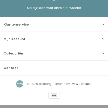
Meld je aan voor onze nieuwsbrief
Klantenservice
Mijn Account
Categoriën
Contact
© 2026 blikfang - Theme By
DMWS
x
Plus+