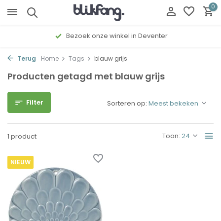
0
Bezoek onze winkel in Deventer
Terug
Home
Tags
blauw grijs
Producten getagd met blauw grijs
Filter
Sorteren op:
Toon:
1 product
NIEUW