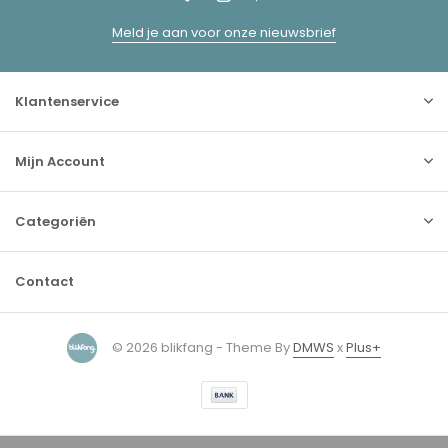
Meld je aan voor onze nieuwsbrief
Klantenservice
Mijn Account
Categoriën
Contact
© 2026 blikfang - Theme By
DMWS
x
Plus+