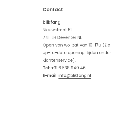
Contact
blikfang
Nieuwstraat 51
7411 LH Deventer NL
Open van wo-zat van 10-17u (Zie
up-to-date openingstijden onder
Klantenservice).
Tel:
+31 6 538 940 46
E-mail:
info@blikfang.nl