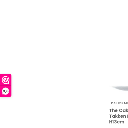
9,8
The Oak M
The Oa
Takken 
H13cm