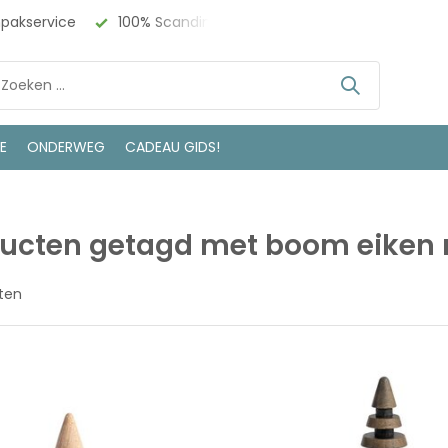
npakservice
100% Scandinavisch Design
Bezoek onze w
LE
ONDERWEG
CADEAU GIDS!
ucten getagd met boom eiken 
ten