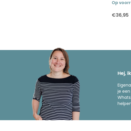
Op voor
€36,95
Hej, i
Eigena
je een
WhatsA
helpen