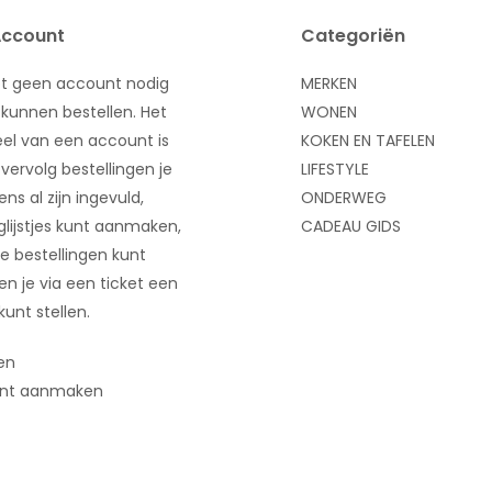
Account
Categoriën
bt geen account nodig
MERKEN
kunnen bestellen. Het
WONEN
el van een account is
KOKEN EN TAFELEN
 vervolg bestellingen je
LIFESTYLE
ns al zijn ingevuld,
ONDERWEG
glijstjes kunt aanmaken,
CADEAU GIDS
e bestellingen kunt
 en je via een ticket een
kunt stellen.
en
nt aanmaken