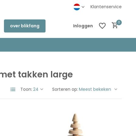
inkel in Deventer
Klantenservice
0
over blikfang
Inloggen
met takken large
Account aanmaken
Account aanmaken
Toon:
Sorteren op: