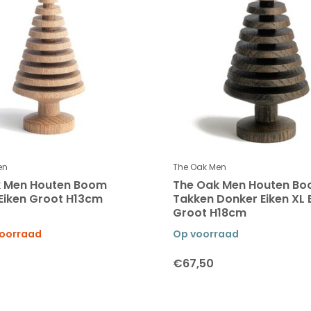
en
The Oak Men
k Men Houten Boom
The Oak Men Houten B
Eiken Groot H13cm
Takken Donker Eiken XL 
Groot H18cm
voorraad
Op voorraad
€67,50