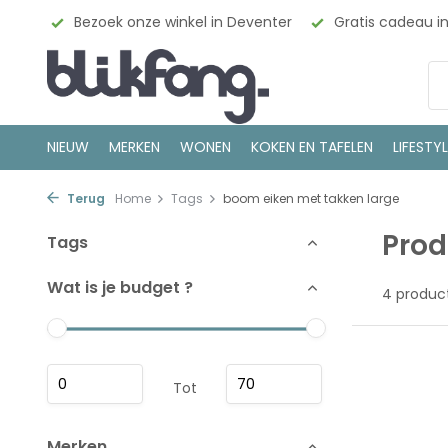
esign
Bezoek onze winkel in Deventer
Gratis cadeau i
NIEUW
MERKEN
WONEN
KOKEN EN TAFELEN
LIFESTY
Terug
Home
Tags
boom eiken met takken large
Prod
Tags
Wat is je budget ?
4 produc
Tot
Merken