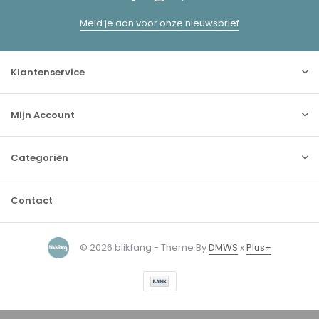
Meld je aan voor onze nieuwsbrief
Klantenservice
Mijn Account
Categoriën
Contact
© 2026 blikfang - Theme By
DMWS
x
Plus+