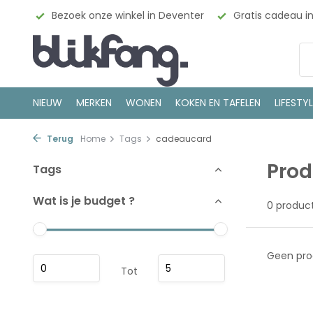
esign
Bezoek onze winkel in Deventer
Gratis cadeau i
NIEUW
MERKEN
WONEN
KOKEN EN TAFELEN
LIFESTY
Terug
Home
Tags
cadeaucard
Prod
Tags
Wat is je budget ?
0 produc
Geen pro
Tot