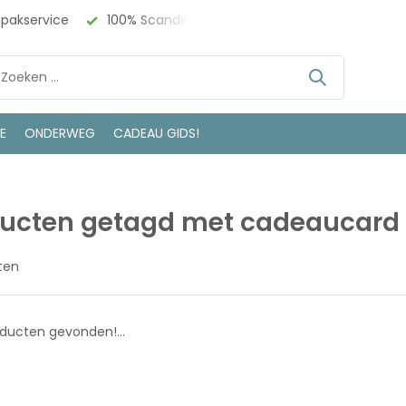
npakservice
100% Scandinavisch Design
Bezoek onze w
LE
ONDERWEG
CADEAU GIDS!
ucten getagd met cadeaucard
ten
ducten gevonden!...