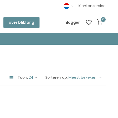
inkel in Deventer
Klantenservice
0
over blikfang
Inloggen
Account aanmaken
Account aanmaken
Toon:
Sorteren op: