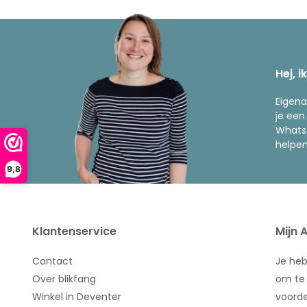
Hej, i
Eigena
je een
WhatsA
helpen
9,8
Klantenservice
Mijn 
Contact
Je he
Over blikfang
om te 
Winkel in Deventer
voorde