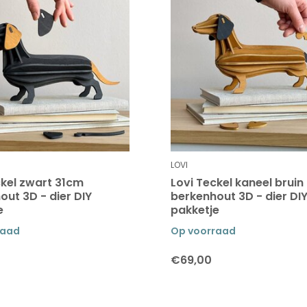
LOVI
ckel zwart 31cm
Lovi Teckel kaneel bruin
out 3D - dier DIY
berkenhout 3D - dier DI
e
pakketje
raad
Op voorraad
€69,00