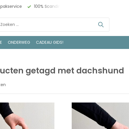
npakservice
100% Scandinavisch Design
Bezoek onze w
LE
ONDERWEG
CADEAU GIDS!
ducten getagd met dachshund
ten