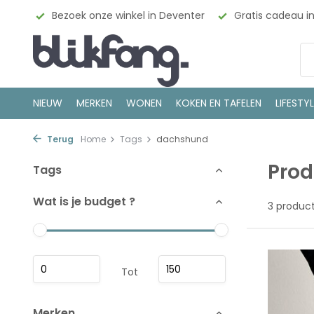
esign
Bezoek onze winkel in Deventer
Gratis cadeau i
NIEUW
MERKEN
WONEN
KOKEN EN TAFELEN
LIFESTY
Terug
Home
Tags
dachshund
Pro
Tags
Wat is je budget ?
3 produc
Tot
Merken