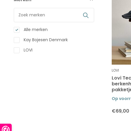
Alle merken
Kay Bojesen Denmark
LOVI
LOVI
Lovi Te
berkenh
pakketj
Op voor
€69,00