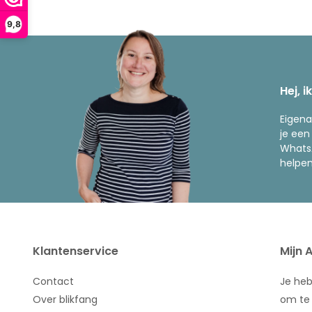
9,8
Hej, i
Eigena
je een
WhatsA
helpen
Klantenservice
Mijn 
Contact
Je he
Over blikfang
om te 