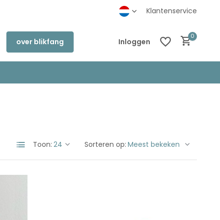
inkel in Deventer
Klantenservice
0
over blikfang
Inloggen
Account aanmaken
Account aanmaken
Toon:
Sorteren op: