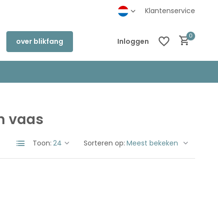
inkel in Deventer
Klantenservice
0
over blikfang
Inloggen
n vaas
Account aanmaken
Account aanmaken
Toon:
Sorteren op: