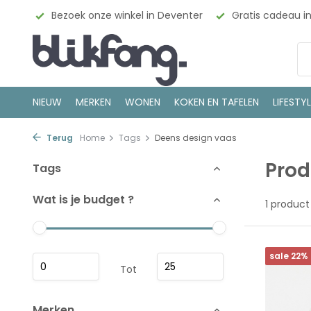
esign
Bezoek onze winkel in Deventer
Gratis cadeau i
NIEUW
MERKEN
WONEN
KOKEN EN TAFELEN
LIFESTY
Terug
Home
Tags
Deens design vaas
Prod
Tags
Wat is je budget ?
1 product
sale 22%
Tot
Merken