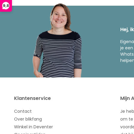
9,8
Hej, i
Eigena
je een
WhatsA
helpen
Klantenservice
Mijn 
Contact
Je he
Over blikfang
om te 
Winkel in Deventer
voorde