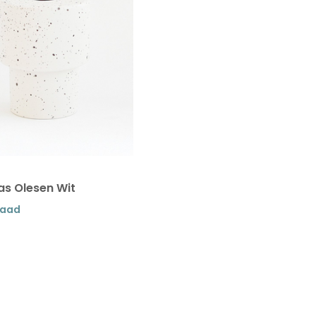
as Olesen Wit
raad