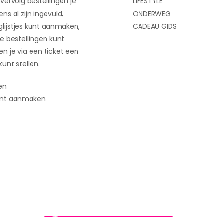
 vervolg bestellingen je
LIFESTYLE
ns al zijn ingevuld,
ONDERWEG
glijstjes kunt aanmaken,
CADEAU GIDS
e bestellingen kunt
 en je via een ticket een
kunt stellen.
en
nt aanmaken