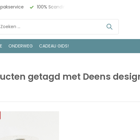
npakservice
100% Scandinavisch Design
Bezoek onze w
LE
ONDERWEG
CADEAU GIDS!
ucten getagd met Deens desig