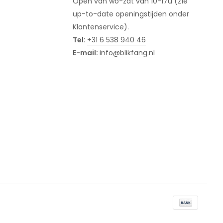
Open van wo-zat van 10-17u (Zie
up-to-date openingstijden onder
Klantenservice).
Tel:
+31 6 538 940 46
E-mail:
info@blikfang.nl