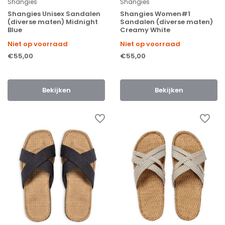
Shangies
Shangies
Shangies Unisex Sandalen
Shangies Women#1
(diverse maten) Midnight
Sandalen (diverse maten)
Blue
Creamy White
Niet op voorraad
Niet op voorraad
€55,00
€55,00
Bekijken
Bekijken