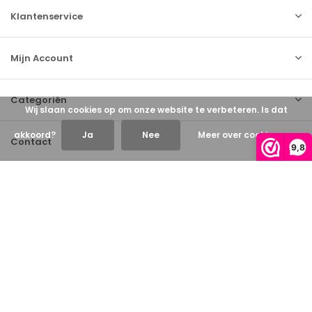
Klantenservice
Mijn Account
Categoriën
Wij slaan cookies op om onze website te verbeteren. Is dat
akkoord?
Ja
Nee
Meer over cookies »
Contact
9,8
© 2026 blikfang - Theme By
DMWS
x
Plus+