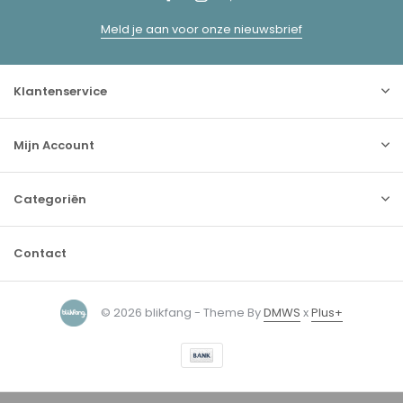
Meld je aan voor onze nieuwsbrief
Klantenservice
Mijn Account
Categoriën
Contact
© 2026 blikfang - Theme By
DMWS
x
Plus+