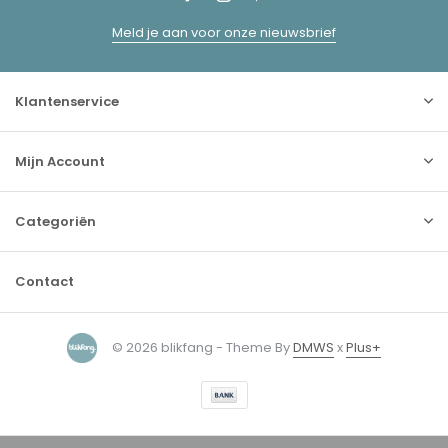
Meld je aan voor onze nieuwsbrief
Klantenservice
Mijn Account
Categoriën
Contact
© 2026 blikfang - Theme By
DMWS
x
Plus+