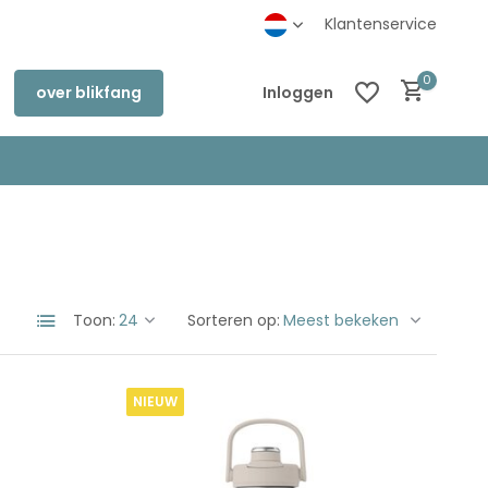
inkel in Deventer
Klantenservice
0
over blikfang
Inloggen
Account aanmaken
Account aanmaken
Toon:
Sorteren op:
NIEUW