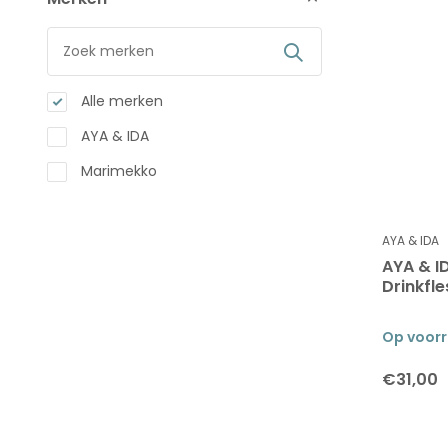
Alle merken
AYA & IDA
Marimekko
AYA & IDA
AYA & I
Drinkfl
Op voor
€31,00