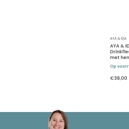
AYA & IDA
AYA & I
Drinkfl
met hen
Op voor
€38,00