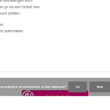
e bestellingen kunt
 en je via een ticket een
kunt stellen.
en
nt aanmaken
nze website te verbeteren. Is dat akkoord?
Ja
Nee