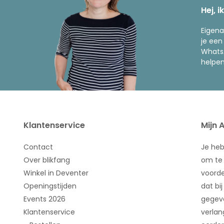
Hej, i
Eigena
je een
WhatsA
helpen
Klantenservice
Mijn 
Contact
Je he
Over blikfang
om te 
Winkel in Deventer
voorde
Openingstijden
dat bij
Events 2026
gegeve
Klantenservice
verlan