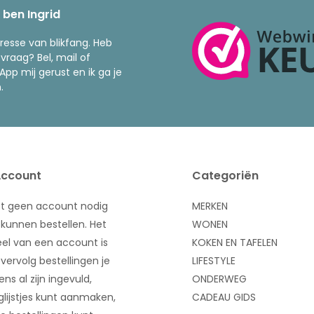
k ben Ingrid
resse van blikfang. Heb
 vraag? Bel, mail of
pp mij gerust en ik ga je
.
Account
Categoriën
bt geen account nodig
MERKEN
kunnen bestellen. Het
WONEN
el van een account is
KOKEN EN TAFELEN
 vervolg bestellingen je
LIFESTYLE
ns al zijn ingevuld,
ONDERWEG
glijstjes kunt aanmaken,
CADEAU GIDS