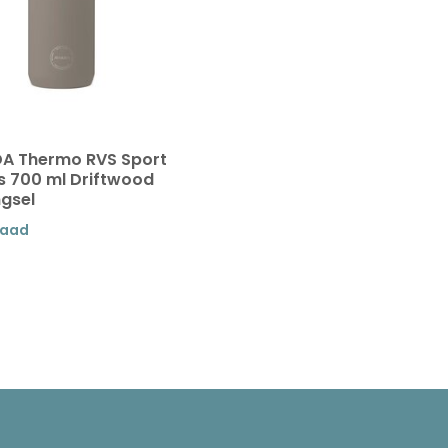
DA Thermo RVS Sport
es 700 ml Driftwood
gsel
raad