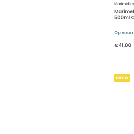
Marimekko
Marimek
500ml 
Op voor
€41,00
NIEUW