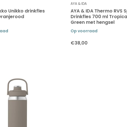
AYA & IDA
ko Unikko drinkfles
AYA & IDA Thermo RVS S
Oranjerood
Drinkfles 700 ml Tropica
Green met hengsel
raad
Op voorraad
€38,00