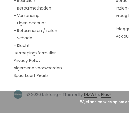
- Bestellen
eerder
- Betaalmethoden
inzien
- Verzending
vraag 
- Eigen account
Inlogg
- Retourneren / ruilen
Accou
- Schade
- Klacht
Herroepingsformulier
Privacy Policy
Algemene voorwaarden
Spaarkaart Pearls
© 2026 blikfang - Theme By
DMWS
x
Plus+
Wij slaan cookies op om o