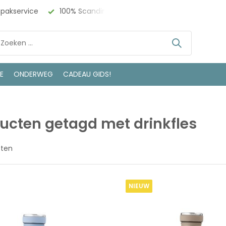
npakservice
100% Scandinavisch Design
Bezoek onze w
LE
ONDERWEG
CADEAU GIDS!
ucten getagd met drinkfles
cten
NIEUW