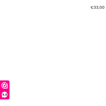
€33,00
9,8