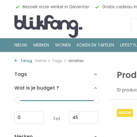
esign
Bezoek onze winkel in Deventer
Gratis cadeau i
NIEUW
MERKEN
WONEN
KOKEN EN TAFELEN
LIFESTY
Terug
Home
Tags
drinkfles
Prod
Tags
Wat is je budget ?
10 produ
NIEUW
Tot
Merken