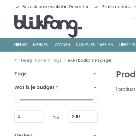
esign
Bezoek onze winkel in Deventer
Gratis cadeau i
NIEUW
MERKEN
WONEN
KOKEN EN TAFELEN
LIFESTY
Terug
Home
Tags
eiken badkamerspiegel
Prod
Tags
Wat is je budget ?
1 product
Tot
Merken