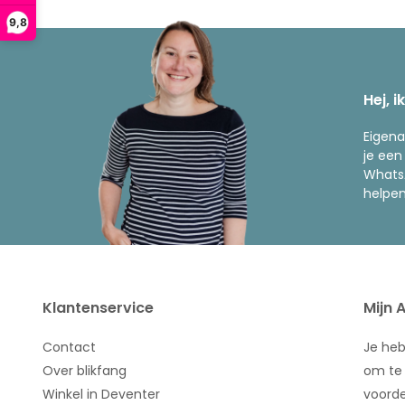
9,8
Hej, i
Eigena
je een
WhatsA
helpen
Klantenservice
Mijn 
Contact
Je he
Over blikfang
om te 
Winkel in Deventer
voorde