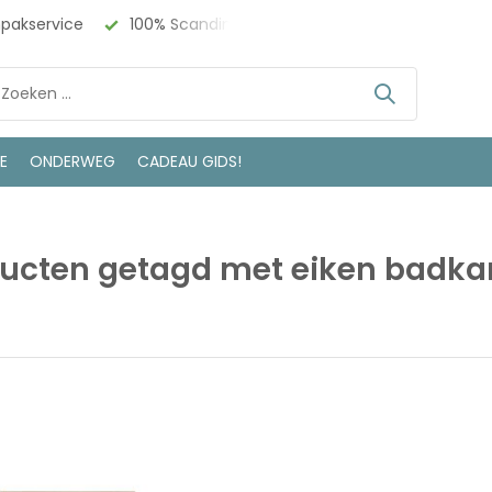
npakservice
100% Scandinavisch Design
Bezoek onze w
LE
ONDERWEG
CADEAU GIDS!
ucten getagd met eiken badka