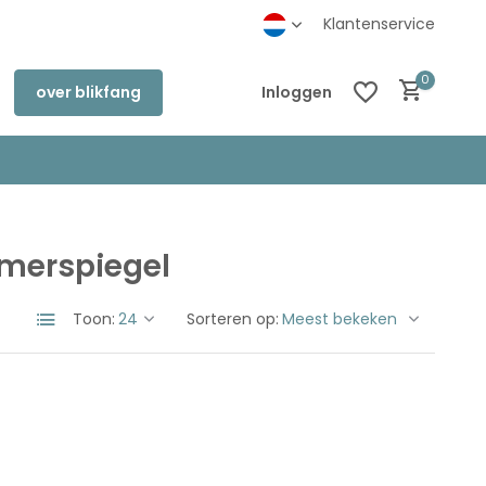
inkel in Deventer
Klantenservice
0
over blikfang
Inloggen
merspiegel
Account aanmaken
Account aanmaken
Toon:
Sorteren op: