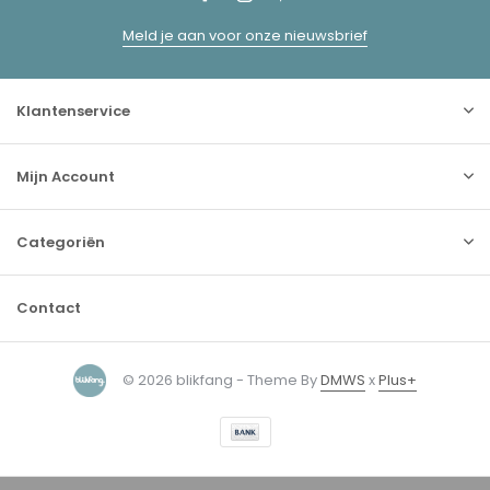
Meld je aan voor onze nieuwsbrief
Klantenservice
Mijn Account
Categoriën
Contact
© 2026 blikfang - Theme By
DMWS
x
Plus+