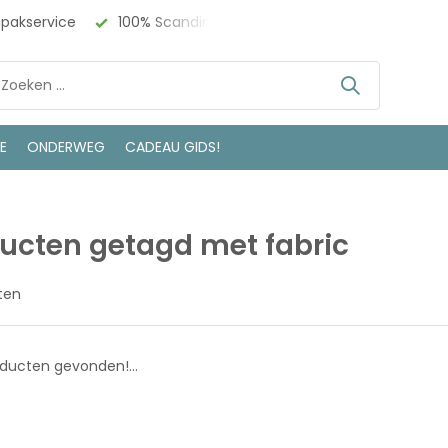
npakservice
100% Scandinavisch Design
Bezoek onze w
LE
ONDERWEG
CADEAU GIDS!
ucten getagd met fabric
ten
ducten gevonden!...