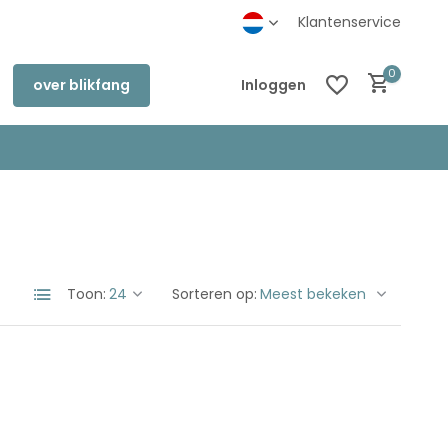
inkel in Deventer
Klantenservice
0
over blikfang
Inloggen
Account aanmaken
Account aanmaken
Toon:
Sorteren op: