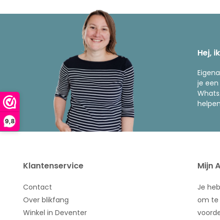
Hej, i
Eigena
je een
WhatsA
helpen
9,8
Klantenservice
Mijn 
Contact
Je he
Over blikfang
om te 
Winkel in Deventer
voorde