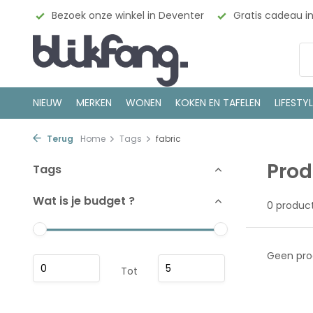
esign
Bezoek onze winkel in Deventer
Gratis cadeau i
NIEUW
MERKEN
WONEN
KOKEN EN TAFELEN
LIFESTY
Terug
Home
Tags
fabric
Prod
Tags
Wat is je budget ?
0 produc
Geen pro
Tot