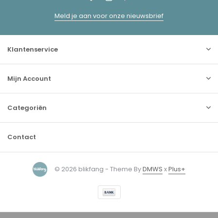
Meld je aan voor onze nieuwsbrief
Klantenservice
Mijn Account
Categoriën
Contact
© 2026 blikfang - Theme By
DMWS
x
Plus+