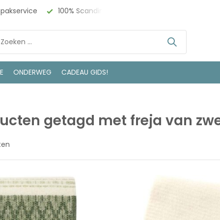
npakservice
100% Scandinavisch Design
Bezoek onze w
LE
ONDERWEG
CADEAU GIDS!
ucten getagd met freja van zw
ten