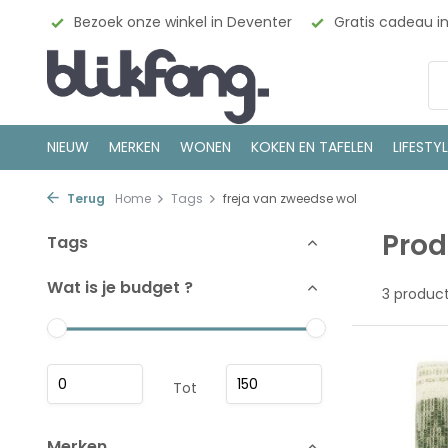
esign
Bezoek onze winkel in Deventer
Gratis cadeau i
NIEUW
MERKEN
WONEN
KOKEN EN TAFELEN
LIFESTY
Terug
Home
Tags
freja van zweedse wol
Prod
Tags
Wat is je budget ?
3 produc
Tot
Merken