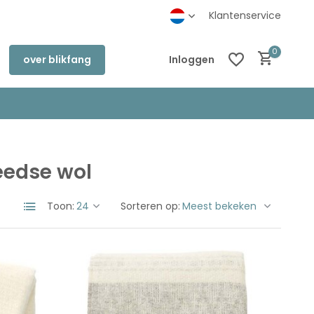
inkel in Deventer
Klantenservice
0
over blikfang
Inloggen
eedse wol
Account aanmaken
Account aanmaken
Toon:
Sorteren op: