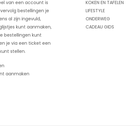
el van een account is
KOKEN EN TAFELEN
 vervolg bestellingen je
LIFESTYLE
ns al zijn ingevuld,
ONDERWEG
glijstjes kunt aanmaken,
CADEAU GIDS
e bestellingen kunt
 en je via een ticket een
kunt stellen.
en
nt aanmaken