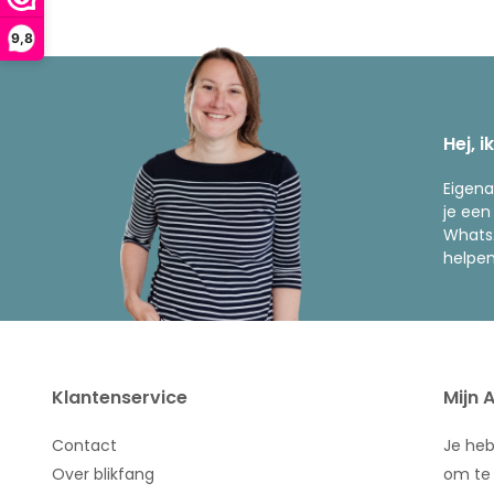
9,8
Hej, i
Eigena
je een
WhatsA
helpen
Klantenservice
Mijn 
Contact
Je he
Over blikfang
om te 