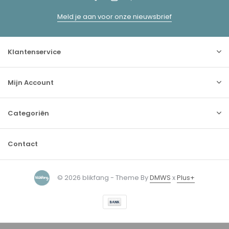
Meld je aan voor onze nieuwsbrief
Klantenservice
Mijn Account
Categoriën
Contact
© 2026 blikfang - Theme By
DMWS
x
Plus+