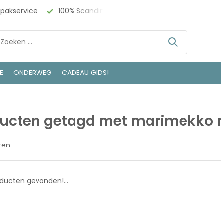
npakservice
100% Scandinavisch Design
Bezoek onze w
LE
ONDERWEG
CADEAU GIDS!
ucten getagd met marimekko r
ten
ducten gevonden!...