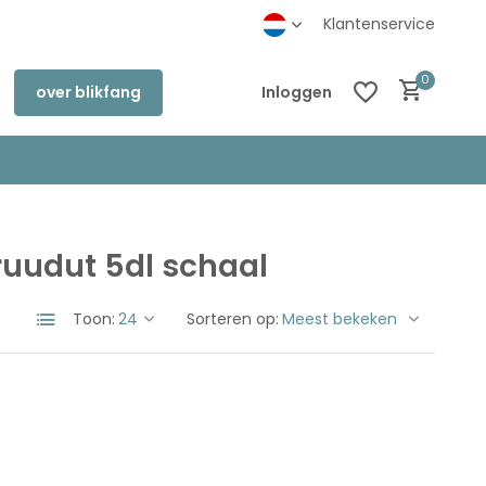
inkel in Deventer
Klantenservice
0
over blikfang
Inloggen
uudut 5dl schaal
Account aanmaken
Account aanmaken
Toon:
Sorteren op: