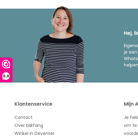
Hej, i
Eigena
je een
WhatsA
helpen
9,8
Klantenservice
Mijn 
Contact
Je he
Over blikfang
om te 
Winkel in Deventer
voorde