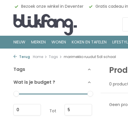
esign
Bezoek onze winkel in Deventer
Gratis cadeau i
NIEUW
MERKEN
WONEN
KOKEN EN TAFELEN
LIFESTY
Terug
Home
Tags
marimekko ruudut 5dl schaal
Prod
Tags
Wat is je budget ?
0 produc
Geen pro
Tot